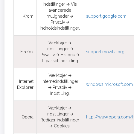
Indstillinger 🡪 Vis
avancerede
Krom
muligheder 🡪
support.google.com
Privatliv 🡪
Indholdsindstillinger.
Værktøjer 🡪
Indstillinger 🡪
Firefox
support.mozilla.org
Privatliv 🡪 Historik 🡪
Tilpasset indstilling.
Værktøjer 🡪
Internet
Internetindstillinger
windows.microsoft.com
Explorer
🡪 Privatliv 🡪
Indstilling.
Værktøjer 🡪
Indstillinger 🡪
Opera
http://www.opera.com/he
Rediger indstillinger
🡪 Cookies.