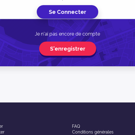
Je n'ai pas encore de compte
S'enregistrer
er
FAQ
ter
Conditions générales