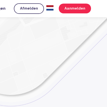
gen
Afmelden
Aanmelden