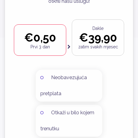
otkrili našu uslugu!
Dakle
€0,50
€39,90
Prvi 3 dan
zatim svakih mjesec
Neobavezujuća
pretplata
Otkaži u bilo kojem
trenutku