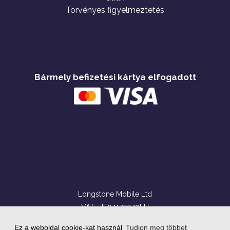
Törvényes figyelmeztetés
Bármely befizetési kártya elfogadott
Longstone Mobile Ltd
VAT - IE04170949LH
71 Lower Baggot Street
Ez a weboldal cookie-kat használ
Tudjon meg többet